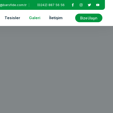
o@barsfide.com.tr
(0242) 887 56 56
Tesisler
Galeri
İletişim
Bize Ulaşın